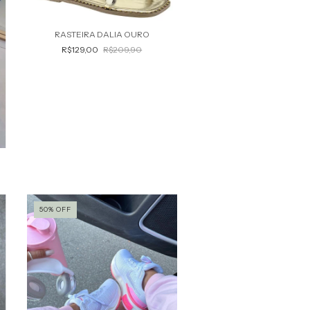
RASTEIRA DALIA OURO
R$129,00
R$209,90
50
%
OFF