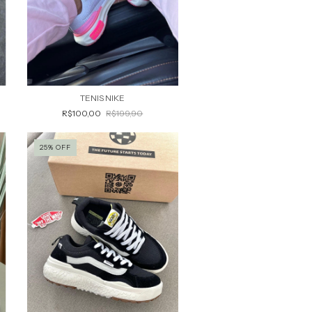
TENIS NIKE
R$100,00
R$199,90
25
%
OFF