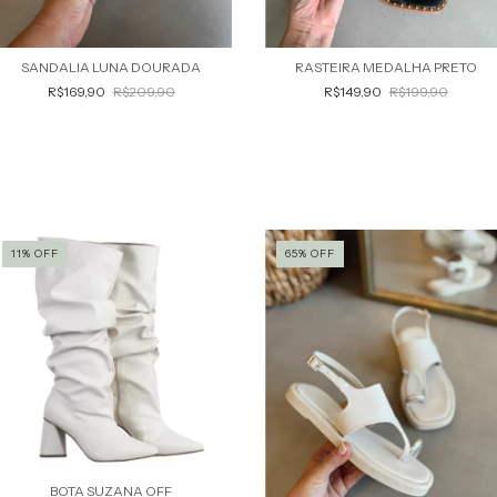
SANDALIA LUNA DOURADA
RASTEIRA MEDALHA PRETO
R$169,90
R$209,90
R$149,90
R$199,90
11
%
OFF
65
%
OFF
BOTA SUZANA OFF