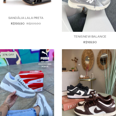
SANDÁLIA LALA PRETA
R$199,90
R$209,90
TENIS NEW BALANCE
R$169,90
37
%
OFF