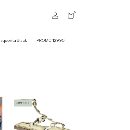
0
squenta Black
PROMO 129,90
39
%
OFF