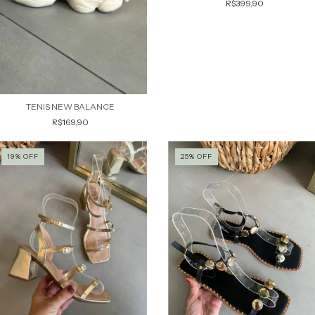
R$399,90
TENIS NEW BALANCE
R$169,90
19
%
OFF
25
%
OFF