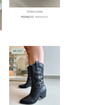
TENIS VANS
R$149,00
R$199,90
8
%
OFF