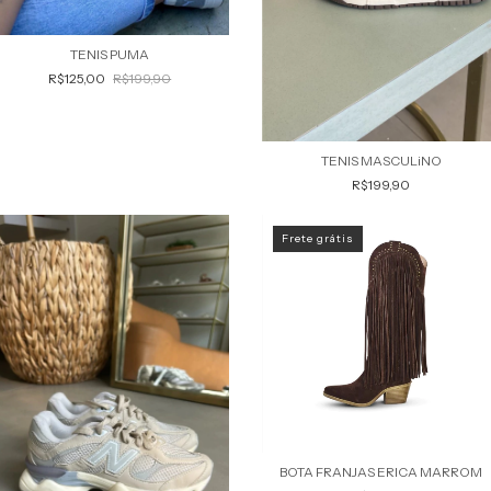
TENIS PUMA
R$125,00
R$199,90
TENIS MASCULiNO
R$199,90
Frete grátis
BOTA FRANJAS ERICA MARROM