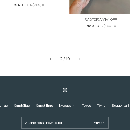
R$329,90
R$369,90
RASTEIRA VIVI OFF
R$59,90
R$169,90
2
/
19
eiras
Sandálias
Sapatilhas
Mocassim
Todos
Tênis
Esquenta B