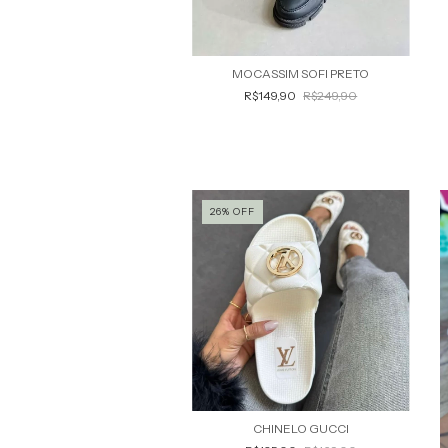
MOCASSIM SOFI PRETO
R$149,90
R$249,90
26
%
OFF
CHINELO GUCCI