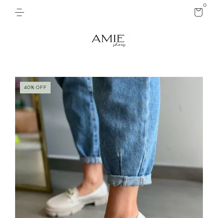
0
40
%
OFF