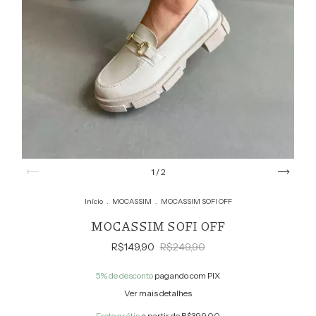
1
/
2
Início
.
MOCASSIM
.
MOCASSIM SOFI OFF
MOCASSIM SOFI OFF
R$149,90
R$249,90
5% de desconto
pagando com PIX
Ver mais detalhes
Frete grátis
a partir de
R$399,00