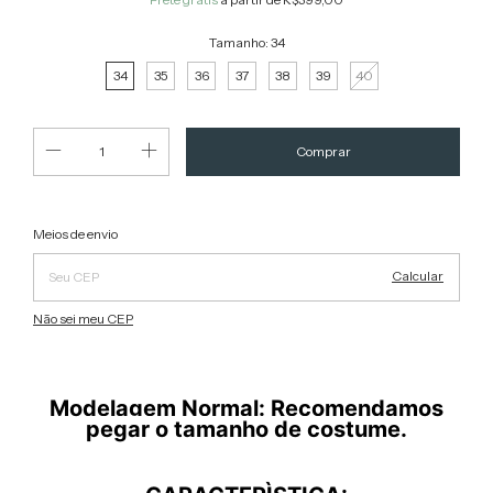
Tamanho:
34
34
35
36
37
38
39
40
Alterar CEP
Entregas para o CEP:
Meios de envio
Calcular
Não sei meu CEP
Modelagem Normal: Recomendamos
pegar o tamanho de costume.