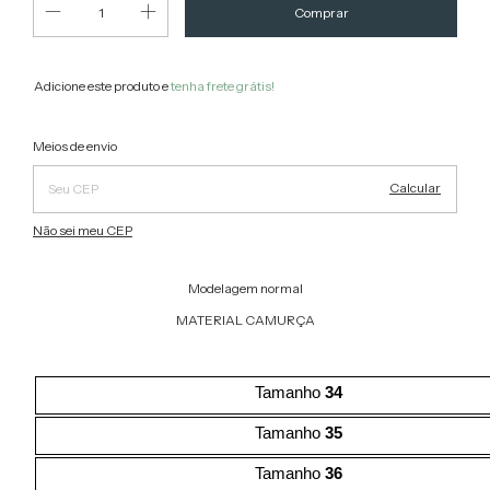
Adicione este produto e
tenha frete grátis!
Alterar CEP
Entregas para o CEP:
Meios de envio
Calcular
Não sei meu CEP
Modelagem normal
MATERIAL CAMURÇA
Tamanho
34
Tamanho
35
Tamanho
36