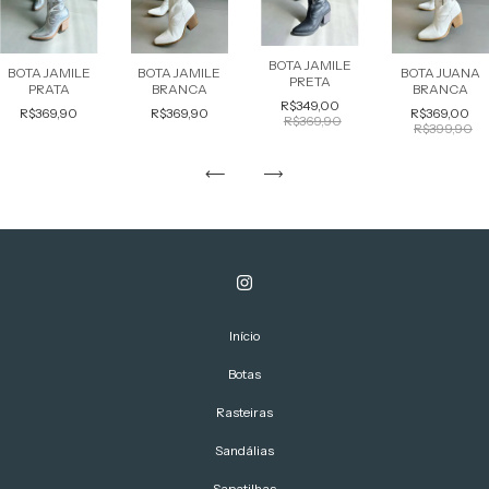
BOTA JAMILE
BOTA JAMILE
BOTA JAMILE
BOTA JUANA
PRETA
PRATA
BRANCA
BRANCA
R$349,00
R$369,90
R$369,90
R$369,00
R$369,90
R$399,90
Início
Botas
Rasteiras
Sandálias
Sapatilhas