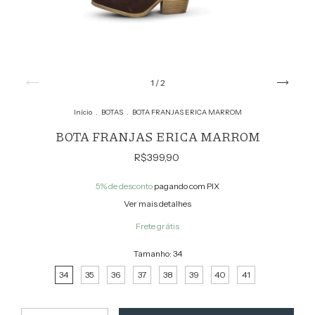
1
/
2
Início
.
BOTAS
.
BOTA FRANJAS ERICA MARROM
BOTA FRANJAS ERICA MARROM
R$399,90
5% de desconto
pagando com PIX
Ver mais detalhes
Frete grátis
Tamanho:
34
34
35
36
37
38
39
40
41