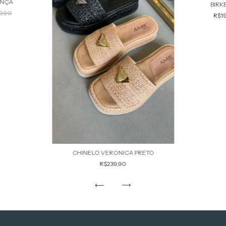
ONÇA
BIRK
9,90
R$1
CHINELO VERONICA PRETO
R$239,90