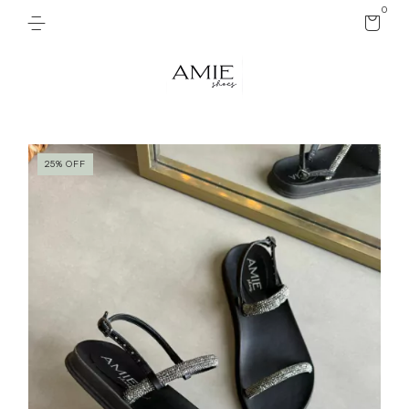
0
25
%
OFF