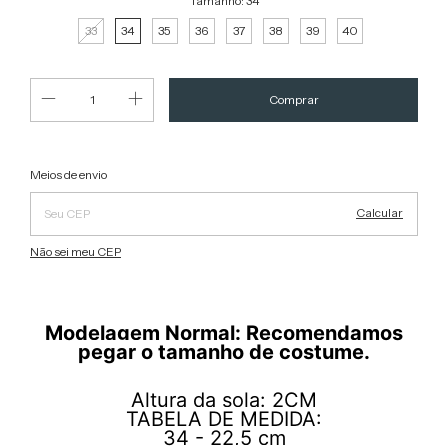
Tamanho:
34
33
34
35
36
37
38
39
40
Alterar CEP
Entregas para o CEP:
Meios de envio
Calcular
Não sei meu CEP
Modelagem Normal: Recomendamos
pegar o tamanho de costume.
Altura da sola: 2CM
TABELA DE MEDIDA:
34 - 22,5 cm