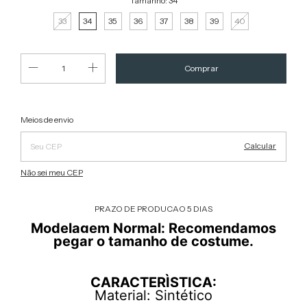
Tamanho:
34
33
34
35
36
37
38
39
40
Alterar CEP
Entregas para o CEP:
Meios de envio
Calcular
Não sei meu CEP
PRAZO DE PRODUCAO 5 DIAS
Modelagem Normal: Recomendamos
pegar o tamanho de costume.
CARACTERÌSTICA:
Material: Sintético