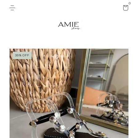
0
39
%
OFF