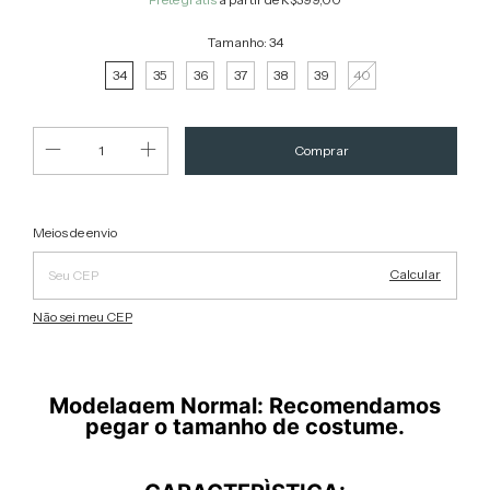
Tamanho:
34
34
35
36
37
38
39
40
Alterar CEP
Entregas para o CEP:
Meios de envio
Calcular
Não sei meu CEP
Modelagem Normal: Recomendamos
pegar o tamanho de costume.