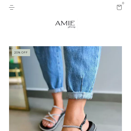
0
20
%
OFF