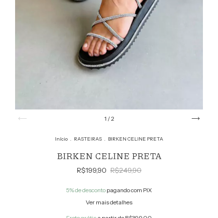
1
/
2
Início
.
RASTEIRAS
.
BIRKEN CELINE PRETA
BIRKEN CELINE PRETA
R$199,90
R$249,90
5% de desconto
pagando com PIX
Ver mais detalhes
Frete grátis
a partir de
R$399,00