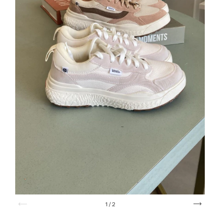
1
/
2