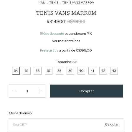
Início
.
TENIS
.
TENIS VANS MARROM
TENIS VANS MARROM
R$149,00
R$199,90
5% de desconto
pagando com PIX
Ver mais detalhes
Frete grátis
a partir de
R$399,00
Tamanho:
34
34
35
36
37
38
39
40
41
42
43
Alterar CEP
Entregas para o CEP:
Meios de envio
Calcular