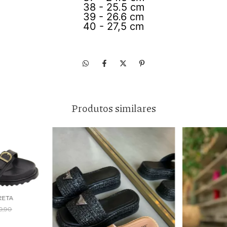
38 - 25,5 cm
39 - 26,6 cm
40 - 27,5 cm
Produtos similares
RETA
9,90