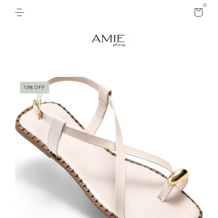
0
13
%
OFF