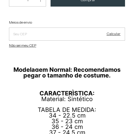
Alterar CEP
Entregas para o CEP:
Meios de envio
Calcular
Não sei meu CEP
Modelagem Normal: Recomendamos
pegar o tamanho de costume.
CARACTERÌSTICA:
Material: Sintético
TABELA DE MEDIDA:
34 - 22,5 cm
35 - 23 cm
36 - 24 cm
37 - 24,5 cm