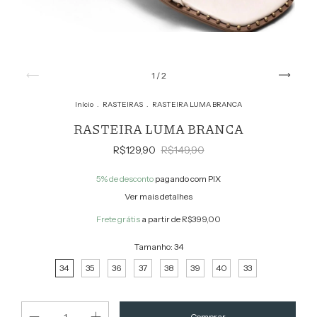
1
/
2
Início
.
RASTEIRAS
.
RASTEIRA LUMA BRANCA
RASTEIRA LUMA BRANCA
R$129,90
R$149,90
5% de desconto
pagando com PIX
Ver mais detalhes
Frete grátis
a partir de
R$399,00
Tamanho:
34
34
35
36
37
38
39
40
33