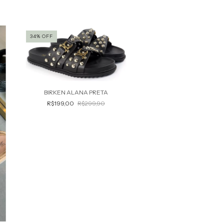
34
%
OFF
34
%
OFF
BIRKEN ALANA PRETA
BIRKEN ALANA O
R$199,00
R$299,90
R$199,00
R$299,