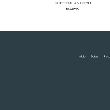
ELO VERONICA BEGE
PAPETE EMILIA MARROM
R$239,90
R$229,90
Início
Botas
Rast