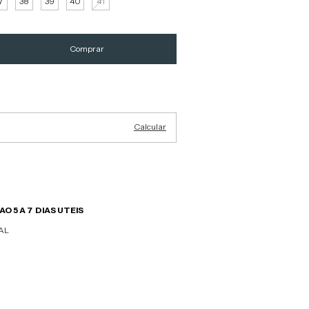
7
38
39
40
41
Alterar CEP
Calcular
 5 A 7 DIAS UTEIS
AL