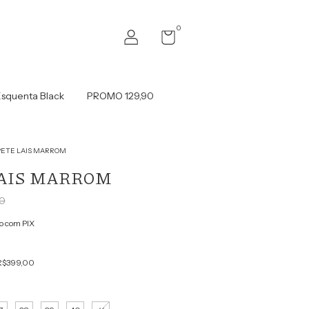
0
squenta Black
PROMO 129,90
PETE LAIS MARROM
LAIS MARROM
0
 com PIX
R$399,00