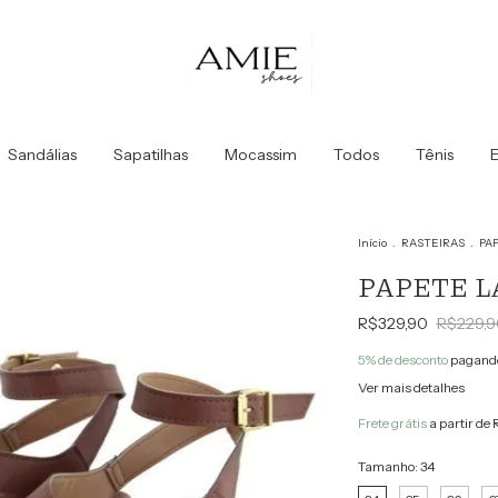
Sandálias
Sapatilhas
Mocassim
Todos
Tênis
E
Início
.
RASTEIRAS
.
PA
PAPETE 
R$329,90
R$229,9
5% de desconto
pagando
Ver mais detalhes
Frete grátis
a partir de
Tamanho:
34