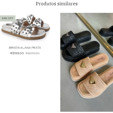
Produtos similares
34
%
OFF
BIRKEN ALANA PRATA
R$199,00
R$299,90