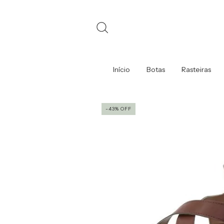
Início
Botas
Rasteiras
-43
%
OFF