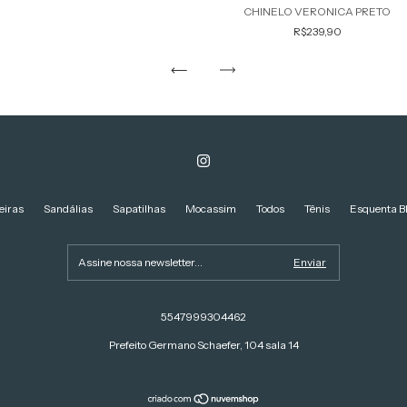
CHINELO VERONICA PRETO
R$239,90
eiras
Sandálias
Sapatilhas
Mocassim
Todos
Tênis
Esquenta B
5547999304462
Prefeito Germano Schaefer, 104 sala 14