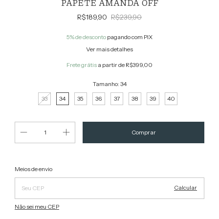
PAPETE AMANDA OFF
R$189,90
R$239,90
5% de desconto
pagando com PIX
Ver mais detalhes
Frete grátis
a partir de
R$399,00
Tamanho:
34
33
34
35
36
37
38
39
40
Alterar CEP
Entregas para o CEP:
Meios de envio
Calcular
Não sei meu CEP