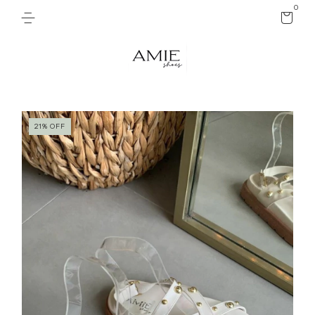
0
21
%
OFF