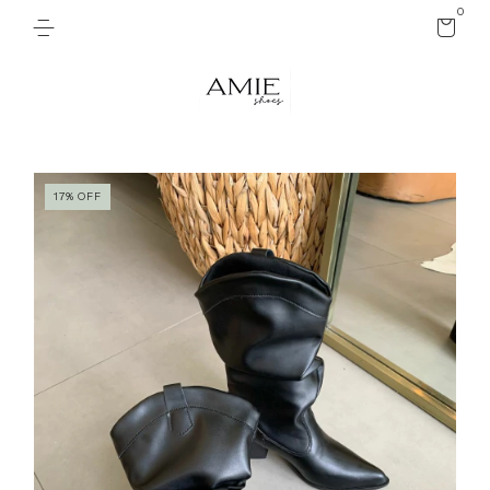
0
17
%
OFF