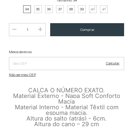
Tamanho:
34
34
35
36
37
38
39
40
41
Alterar CEP
Entregas para o CEP:
Meios de envio
Calcular
Não sei meu CEP
CALÇA O NÚMERO EXATO.
Material Externo - Napa Soft Conforto
Macia
Material Interno - Material Têxtil com
espuma macia.
Altura do salto (atrás) - 6cm.
Altura do cano – 29 cm